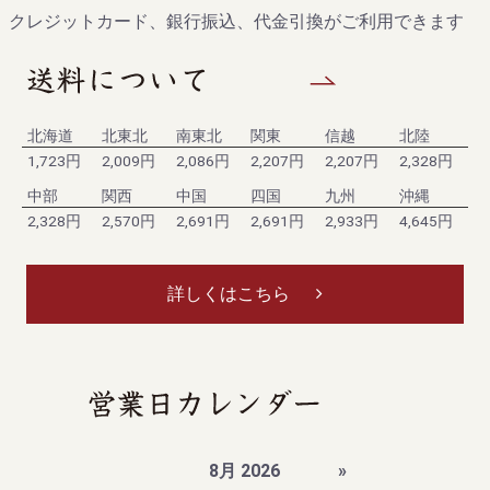
クレジットカード、銀行振込、代金引換がご利用できます
北海道
北東北
南東北
関東
信越
北陸
1,723円
2,009円
2,086円
2,207円
2,207円
2,328円
中部
関西
中国
四国
九州
沖縄
2,328円
2,570円
2,691円
2,691円
2,933円
4,645円
詳しくはこちら
8月 2026
»