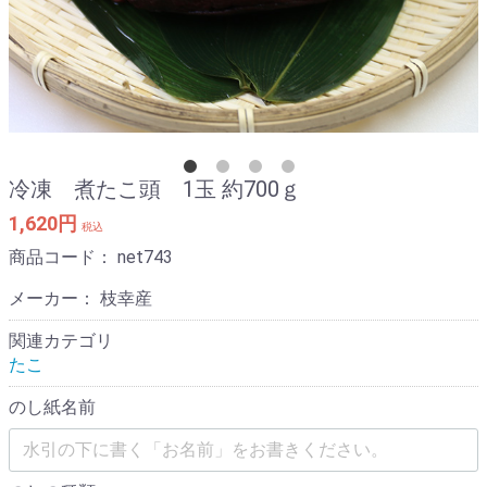
冷凍 煮たこ頭 1玉 約700ｇ
1,620円
税込
商品コード：
net743
メーカー： 枝幸産
関連カテゴリ
たこ
のし紙名前