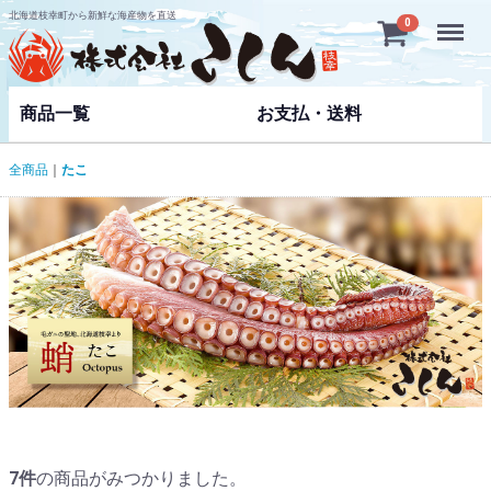
北海道枝幸町から新鮮な海産物を直送
Menu
0
商品一覧
お支払・送料
全商品
たこ
7
件
の商品がみつかりました。