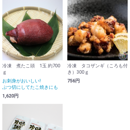
冷凍 煮たこ頭 1玉 約700
冷凍 タコザンギ（ころも付
ｇ
き）300ｇ
お刺身がおいしい!
756円
ぶつ切にしてたこ焼きにも
1,620円