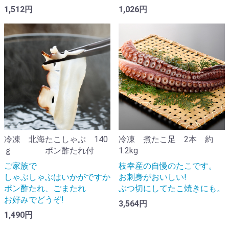
1,512円
1,026円
冷凍 北海たこしゃぶ 140
冷凍 煮たこ足 2本 約
ｇ ポン酢たれ付
1.2kg
ご家族で
枝幸産の自慢のたこです。
しゃぶしゃぶはいかがですか
お刺身がおいしい!
ポン酢たれ、ごまたれ
ぶつ切にしてたこ焼きにも。
お好みでどうぞ!
3,564円
1,490円