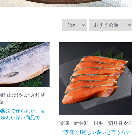
鮭 山漬(やまづけ) 切
塩
の製法で作られた、塩
ど味わい深い商品で
冷凍 新巻鮭 銀毛 切り身 6切
ご家庭で1尾じゃ多いと言う方の