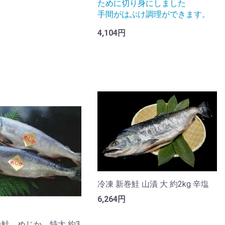
ために切り身にしました
手間がはぶけ調理ができます。
4,104円
冷凍 新巻鮭 山漬 大 約2kg 辛塩
6,264円
鮭 めじか 特大 約3