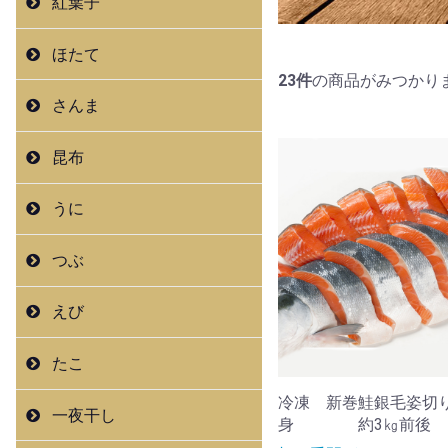
紅葉子
ほたて
23
件
の商品がみつかり
さんま
昆布
うに
つぶ
えび
たこ
冷凍 新巻鮭銀毛姿切
一夜干し
身 約3㎏前後