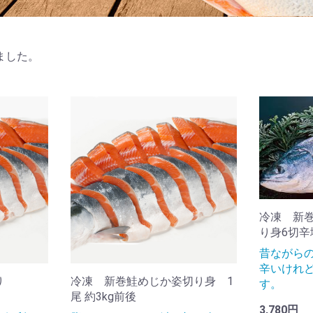
ました。
冷凍 新巻
り身6切辛
昔ながら
辛いけれ
り
冷凍 新巻鮭めじか姿切り身 1
す。
尾 約3kg前後
3,780円