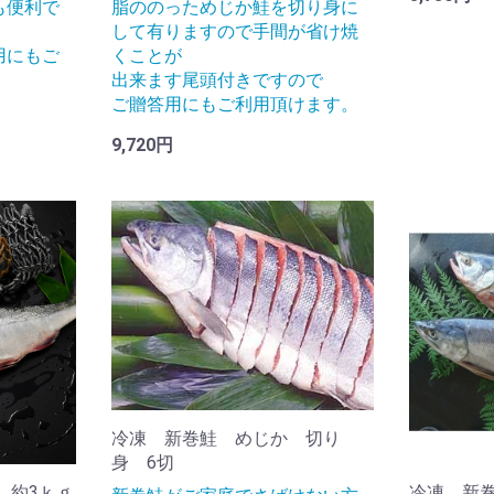
も便利で
脂ののっためじか鮭を切り身に
して有りますので手間が省け焼
用にもご
くことが
出来ます尾頭付きですので
ご贈答用にもご利用頂けます。
9,720円
冷凍 新巻鮭 めじか 切り
身 6切
 約3ｋｇ
冷凍 新巻