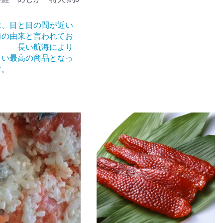
は、目と目の間が近い
前の由来と言われてお
 長い航海により
よい最高の商品となっ
す。