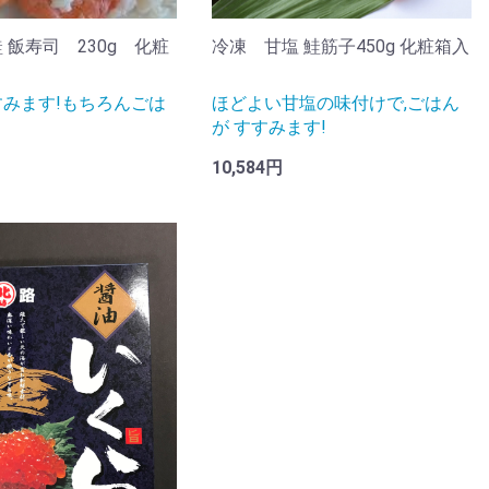
 飯寿司 230g 化粧
冷凍 甘塩 鮭筋子450g 化粧箱入
みます!もちろんごは
ほどよい甘塩の味付けで,ごはん
が すすみます!
10,584円