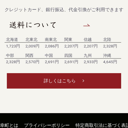
クレジットカード、銀行振込、代金引換がご利用できます
北海道
北東北
南東北
関東
信越
北陸
1,723円
2,009円
2,086円
2,207円
2,207円
2,328円
中部
関西
中国
四国
九州
沖縄
2,328円
2,570円
2,691円
2,691円
2,933円
4,645円
詳しくはこちら
幸町とは
プライバシーポリシー
特定商取引法に基づく表