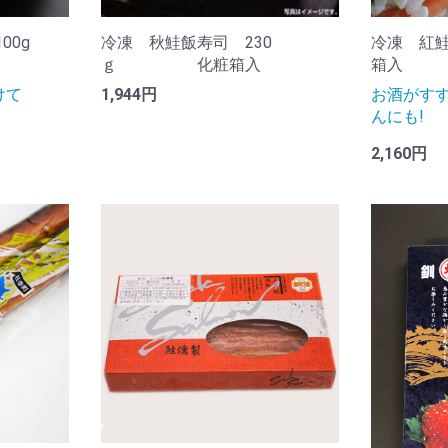
00g
冷凍 秋鮭飯寿司 230
冷凍 紅鮭
ｇ 化粧箱入
箱入
けて
1,944円
お酒がすす
んにも!
2,160円