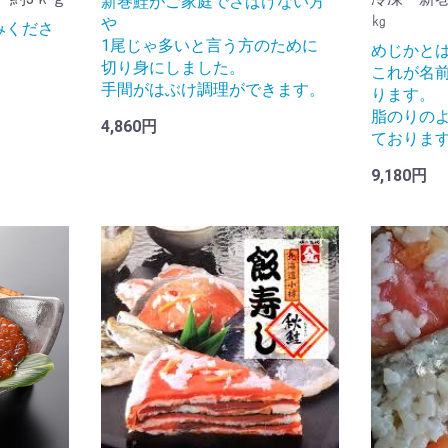
新巻鮭がご家庭でさばけない方
㎏
や
みくださ
1尾じゃ多いと言う方のために
めじかと
切り身にしました。
これが名
手間がはぶけ調理ができます。
ります。
脂のりの
4,860円
ておりま
9,180円