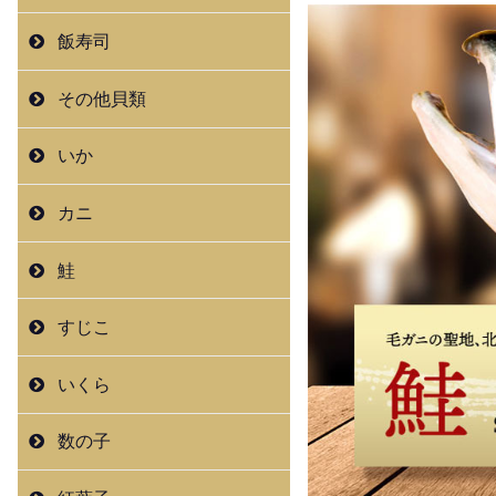
飯寿司
その他貝類
いか
カニ
鮭
すじこ
いくら
数の子