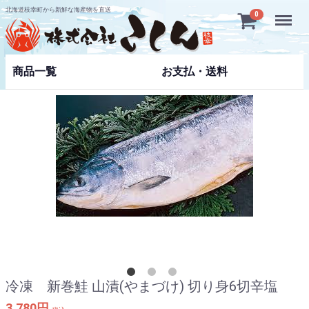
北海道枝幸町から新鮮な海産物を直送
Menu
0
商品一覧
お支払・送料
冷凍 新巻鮭 山漬(やまづけ) 切り身6切辛塩
3,780円