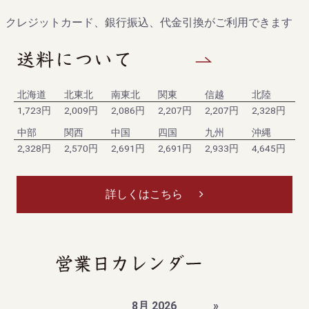
クレジットカード、銀行振込、代金引換がご利用できます
北海道
北東北
南東北
関東
信越
北陸
1,723円
2,009円
2,086円
2,207円
2,207円
2,328円
中部
関西
中国
四国
九州
沖縄
2,328円
2,570円
2,691円
2,691円
2,933円
4,645円
詳しくはこちら
8月 2026
»