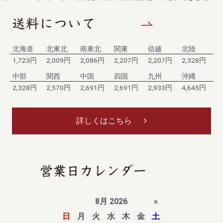
北海道
北東北
南東北
関東
信越
北陸
1,723円
2,009円
2,086円
2,207円
2,207円
2,328円
中部
関西
中国
四国
九州
沖縄
2,328円
2,570円
2,691円
2,691円
2,933円
4,645円
詳しくはこちら
8月 2026
»
日
月
火
水
木
金
土