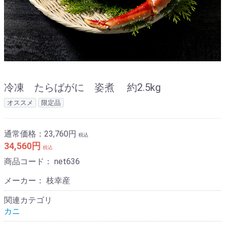
冷凍 たらばがに 姿煮 約2.5kg
オススメ
限定品
通常価格：
23,760円
税込
34,560円
税込
商品コード：
net636
メーカー： 枝幸産
関連カテゴリ
カニ