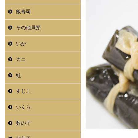
飯寿司
その他貝類
いか
カニ
鮭
すじこ
いくら
数の子