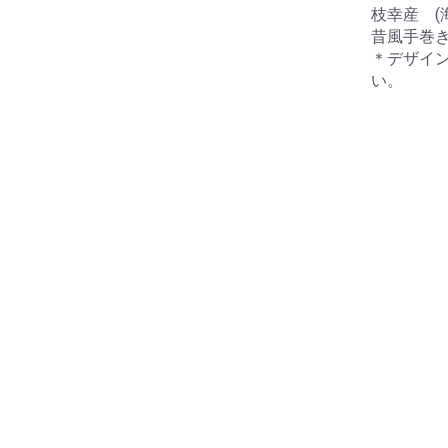
枝幸産 (
昔風手巻
＊デザイ
い。