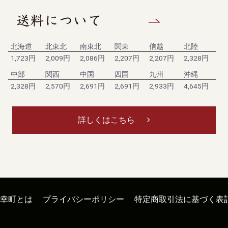
北海道
北東北
南東北
関東
信越
北陸
1,723円
2,009円
2,086円
2,207円
2,207円
2,328円
中部
関西
中国
四国
九州
沖縄
2,328円
2,570円
2,691円
2,691円
2,933円
4,645円
詳しくはこちら
幸町とは
プライバシーポリシー
特定商取引法に基づく表