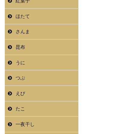
紅葉子
ほたて
さんま
昆布
うに
つぶ
えび
たこ
一夜干し