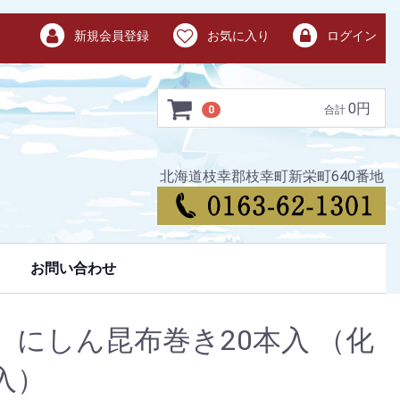
新規会員登録
お気に入り
ログイン
0円
0
合計
北海道枝幸郡枝幸町新栄町640番地
お問い合わせ
 にしん昆布巻き20本入 （化
入）