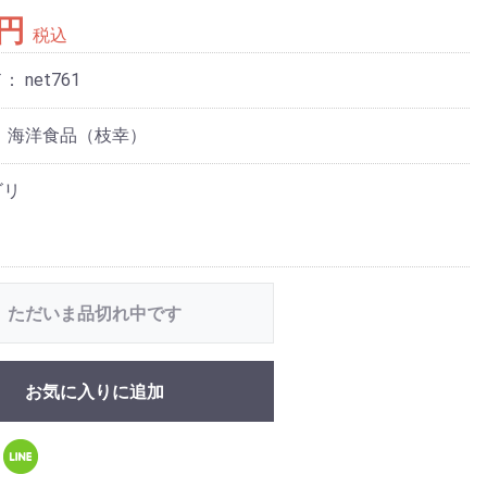
8円
税込
ド：
net761
 海洋食品（枝幸）
ゴリ
ただいま品切れ中です
お気に入りに追加